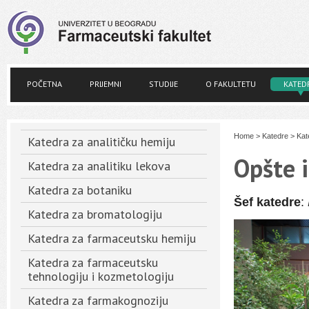
POČETNA
PRIJEMNI
STUDIJE
O FAKULTETU
KATED
Home
>
Katedre
>
Kat
Katedra za analitičku hemiju
Opšte 
Katedra za analitiku lekova
Katedra za botaniku
Šef katedre
:
Katedra za bromatologiju
Katedra za farmaceutsku hemiju
Katedra za farmaceutsku
tehnologiju i kozmetologiju
Katedra za farmakognoziju