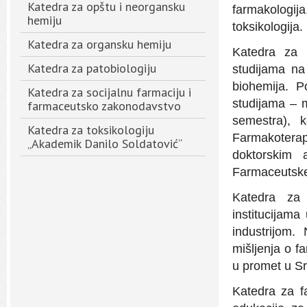
Katedra za opštu i neorgansku
farmakolog
hemiju
toksikologija.
Katedra za organsku hemiju
Katedra za 
Katedra za patobiologiju
studijama na
biohemija. P
Katedra za socijalnu farmaciju i
studijama – m
farmaceutsko zakonodavstvo
semestra), 
Katedra za toksikologiju
Farmakoterap
„Akademik Danilo Soldatović“
doktorskim 
Farmaceutsk
Katedra za 
institucijama
industrijom.
mišljenja o f
u promet u Srb
Katedra za f