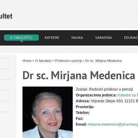
O FAKULTETU
KATEDRE
NAUKA
SARADNJA
EDUKACI
Home
>
O fakultetu
>
Profesori u penziji
>
Dr sc. Mirjana Medenica
Dr sc. Mirjana Medenica
Zvanje:
Redovni profesor u penziji
Organizaciona jedinica:
Katedra za 
Adresa:
Vojvode Stepe 450, 11221 B
Prostorija:
Telefon:
Fax:
Email:
mirjana.medenica@pharmacy.