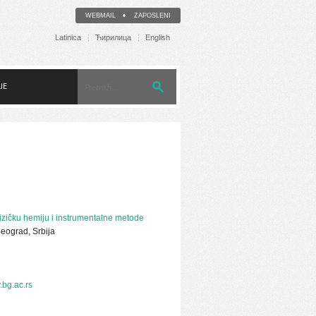
WEBMAIL
ZAPOSLENI
Latinica
Ћирилица
English
JE
fizičku hemiju i instrumentalne metode
eograd, Srbija
bg.ac.rs