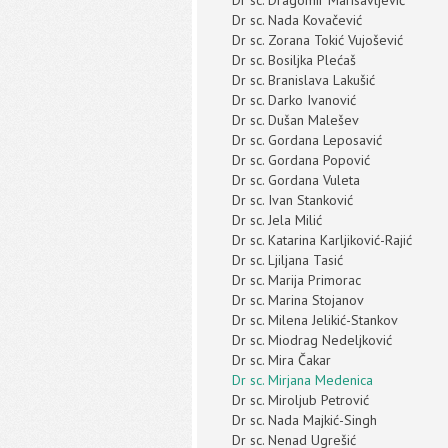
Dr sc. Dragomir Marisavlјević
Dr sc. Nada Kovačević
Dr sc. Zorana Tokić Vujošević
Dr sc. Bosiljka Plećaš
Dr sc. Branislava Lakušić
Dr sc. Darko Ivanović
Dr sc. Dušan Malešev
Dr sc. Gordana Leposavić
Dr sc. Gordana Popović
Dr sc. Gordana Vuleta
Dr sc. Ivan Stanković
Dr sc. Jela Milić
Dr sc. Katarina Karljiković-Rajić
Dr sc. Ljiljana Tasić
Dr sc. Marija Primorac
Dr sc. Marina Stojanov
Dr sc. Milena Jelikić-Stankov
Dr sc. Miodrag Nedeljković
Dr sc. Mira Čakar
Dr sc. Mirjana Medenica
Dr sc. Miroljub Petrović
Dr sc. Nada Majkić-Singh
Dr sc. Nenad Ugrešić