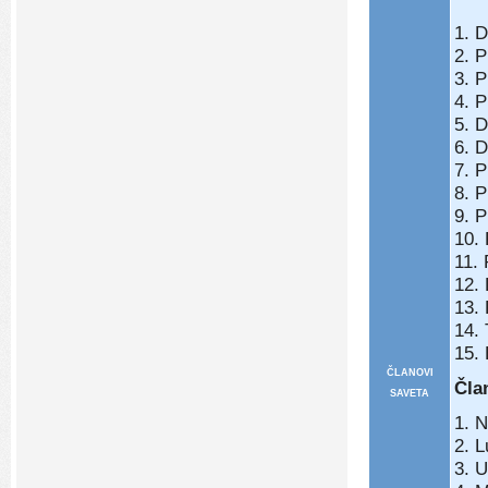
1. D
2. P
3. P
4. P
5. D
6. D
7. P
8. P
9. P
10. 
11. 
12. 
13. 
14. 
15. 
ČLANOVI
Čla
SAVETA
1. N
2. 
3. 