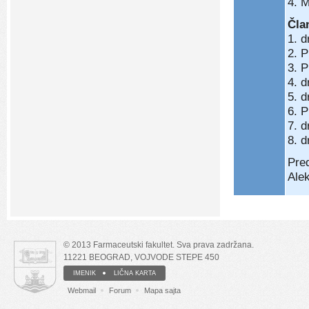
4. 
Čla
1. d
2. P
3. P
4. d
5. d
6. P
7. 
8. 
Pre
Ale
© 2013 Farmaceutski fakultet. Sva prava zadržana.
11221 BEOGRAD, VOJVODE STEPE 450
IMENIK
LIČNA KARTA
Webmail
Forum
Mapa sajta