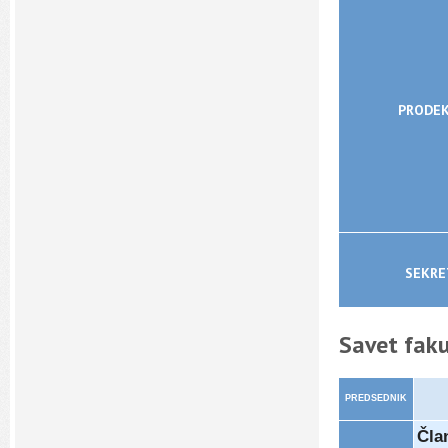
PRODEK
SEKRE
Savet fak
PREDSEDNIK
Čla