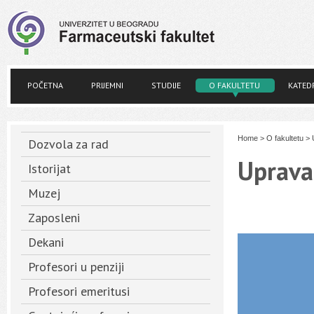
POČETNA
PRIJEMNI
STUDIJE
O FAKULTETU
KATED
Home
>
O fakultetu
>
Dozvola za rad
Uprava
Istorijat
Muzej
Zaposleni
Dekani
Profesori u penziji
Profesori emeritusi