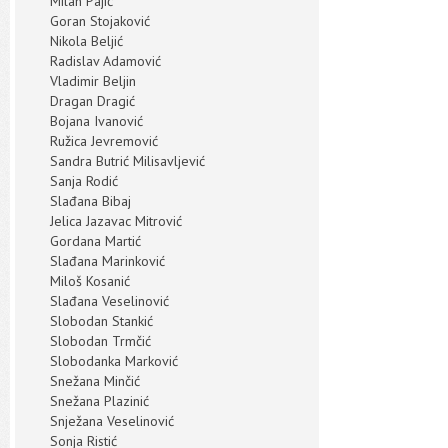
Milan Pajić
Goran Stojaković
Nikola Beljić
Radislav Adamović
Vladimir Beljin
Dragan Dragić
Bojana Ivanović
Ružica Jevremović
Sandra Butrić Milisavljević
Sanja Rodić
Slađana Bibaj
Jelica Jazavac Mitrović
Gordana Martić
Slađana Marinković
Miloš Kosanić
Slađana Veselinović
Slobodan Stankić
Slobodan Trmčić
Slobodanka Marković
Snežana Minčić
Snežana Plazinić
Snježana Veselinović
Sonja Ristić