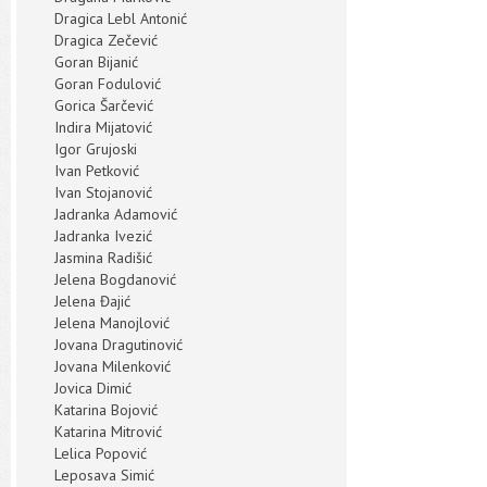
Dragica Lebl Antonić
Dragica Zečević
Goran Bijanić
Goran Fodulović
Gorica Šarčević
Indira Mijatović
Igor Grujoski
Ivan Petković
Ivan Stojanović
Jadranka Adamović
Jadranka Ivezić
Jasmina Radišić
Jelena Bogdanović
Jelena Đajić
Jelena Manojlović
Jovana Dragutinović
Jovana Milenković
Jovica Dimić
Katarina Bojović
Katarina Mitrović
Lelica Popović
Leposava Simić