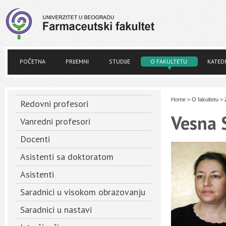
POČETNA
PRIJEMNI
STUDIJE
O FAKULTETU
KATED
Home
>
O fakultetu
>
Redovni profesori
Vesna 
Vanredni profesori
Docenti
Asistenti sa doktoratom
Asistenti
Saradnici u visokom obrazovanju
Saradnici u nastavi