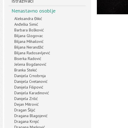
Istraživači
Nenastavno osoblje
Aleksandra Đikić
Anđelka Simić
Barbara Bošković
Biljana Glogovac
Biljana Mihailović
Biljana Nerandžić
Biljana Radosavljević
Biserka Radović
Jelena Bogdanović
Branka Stekić
Danijela Crnobrnja
Danijela Cvetanović
Danijela Filipović
Danijela Karadinović
Danijela Zrilić
Dejan Mitrović
Dragan Šiljić
Dragana Blagojević
Dragana Krnjić
Dragana Marković