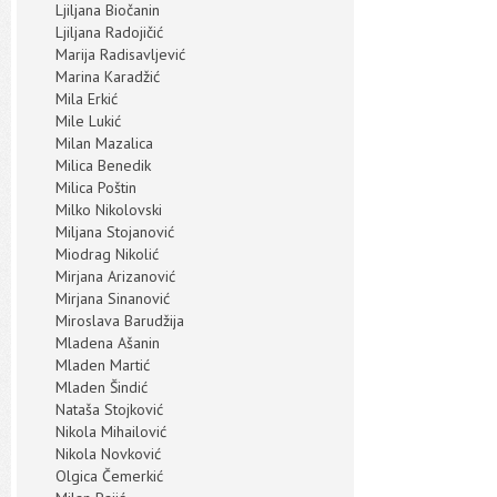
Ljiljana Biočanin
Ljiljana Radojičić
Marija Radisavljević
Marina Karadžić
Mila Erkić
Mile Lukić
Milan Mazalica
Milica Benedik
Milica Poštin
Milko Nikolovski
Miljana Stojanović
Miodrag Nikolić
Mirjana Arizanović
Mirjana Sinanović
Miroslava Barudžija
Mladena Ašanin
Mladen Martić
Mladen Šindić
Nataša Stojković
Nikola Mihailović
Nikola Novković
Olgica Čemerkić