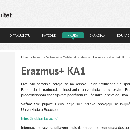
O FAKULTETU
KATEDRE
NAUKA
SARADNJA
EDUKACI
Home
>
Nauka
>
Mobilnost
>
Mobilnost nastavnika Farmaceutskog fakulteta
Erazmus+ KA1
Ovaj vid saradnje odvija se na osnovu inter-institucionalnih sp
Beogradu i partnerskih inostranih univerziteta, a u okviru E
predefinisanom finansijskom podrškom za učesnike (dnevnice), kao 
Važno: Sve prijave i evaluacije svih prijava obavljaju se isklju
Univerziteta u Beogradu:
https://mobion.bg.ac.rs/
Informacije u vezi sa prijavom i spisak potrebnih dokumenata dostup