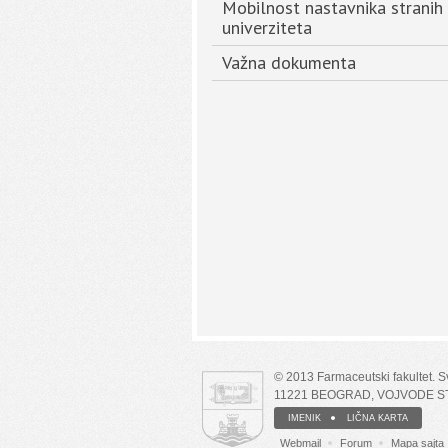
Mobilnost nastavnika stranih
univerziteta
Važna dokumenta
© 2013 Farmaceutski fakultet. 
11221 BEOGRAD, VOJVODE S
IMENIK
LIČNA KARTA
Webmail
Forum
Mapa sajta