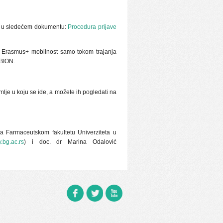
ti u sledećem dokumentu:
Procedura prijave
za Erasmus+ mobilnost samo tokom trajanja
OBION:
mlje u koju se ide, a možete ih pogledati na
a Farmaceutskom fakultetu Univerziteta u
bg.ac.rs
) i doc. dr Marina Odalović