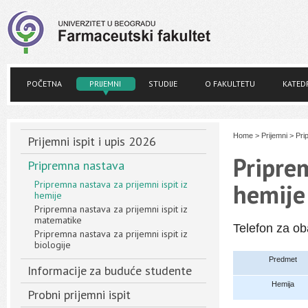
POČETNA
PRIJEMNI
STUDIJE
O FAKULTETU
KATED
Home
>
Prijemni
>
Pri
Prijemni ispit i upis 2026
Priprem
Pripremna nastava
Pripremna nastava za prijemni ispit iz
hemije
hemije
Pripremna nastava za prijemni ispit iz
matematike
Telefon za o
Pripremna nastava za prijemni ispit iz
biologije
Predmet
Informacije za buduće studente
Hemija
Probni prijemni ispit