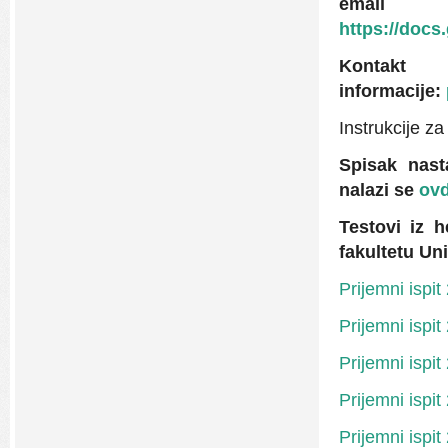
emai
https://do
Konta
informacije:
Instrukcije za
Spisak nast
nalazi se
ov
Testovi iz 
fakultetu Un
Prijemni ispi
Prijemni ispi
Prijemni ispi
Prijemni ispi
Prijemni ispi