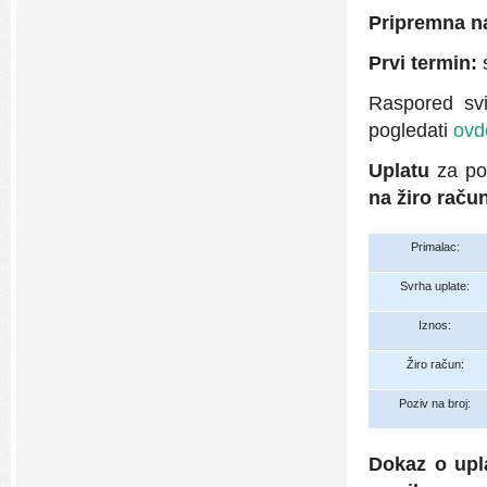
Pripremna na
Prvi termin:
s
Raspored sv
pogledati
ovd
Uplatu
za po
na žiro raču
Primalac:
Svrha uplate:
Iznos:
Žiro račun:
Poziv na broj:
Dokaz o upla