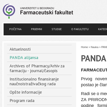
POČETNA
PRIJEMNI
STUDIJE
O FAKULTETU
KATED
Home
>
Nauka
>
PAND
Aktuelnosti
PANDA 
PANDA alijansa
Archives of Pharmacy/Arhiv za
FARMACEUTS
farmaciju - journal/časopis
Institucionalno finansiranje
Prvog novem
naučnoistraživačkog rada
postao je čla
Opšte informacije
Radi se o m
ZA PRIRODN
Program rada
godine formir