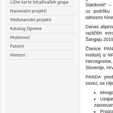
Lične karte istraživačkih grupa
Stanković“ – 
Nacionalni projekti
uz podršku 
odnosno Kine
Međunarodni projekti
Danas alijans
Katalog Opreme
različitih e
Mobilnost
Šangaju 2019
Patenti
Članice PANDE
Mentori
instituti) iz
Hercegovine
Slovenije, Hrv
PANDA predst
savez, sa cil
Mnogo
Uzajam
zasnovani
Progra