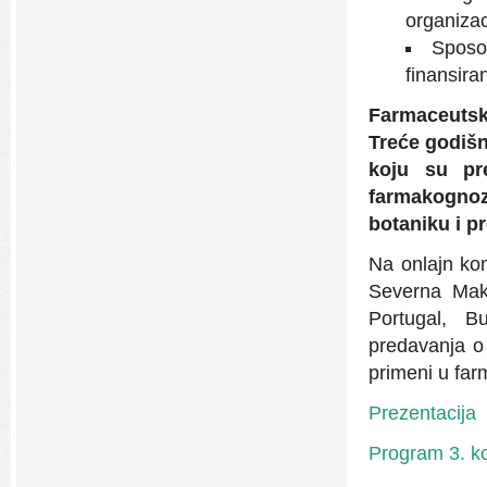
organizaci
Sposob
finansiran
Farmaceutsk
Treće godišn
koju su pre
farmakognoz
botaniku i 
Na onlajn kon
Severna Mak
Portugal, B
predavanja o 
primeni u farm
Prezentacija
Program 3. ko