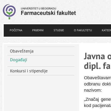
POČETNA
PRIJEMNI
STUDIJE
O FAKULTETU
KATED
Obaveštenja
Javna 
Događaji
dipl. f
Konkursi i stipendije
Obaveštavamo
odbranu dokto
nazivom:
„Značaj genet
kod pacijenat