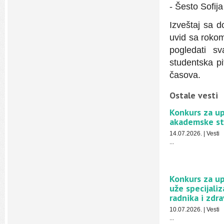
- Šesto Sofija
Izveštaj sa d
uvid sa rokom
pogledati s
studentska p
časova.
Ostale vesti
Konkurs za up
akademske stu
14.07.2026.
|
Vesti
...
Konkurs za upi
uže specijali
radnika i zdr
10.07.2026.
|
Vesti
...