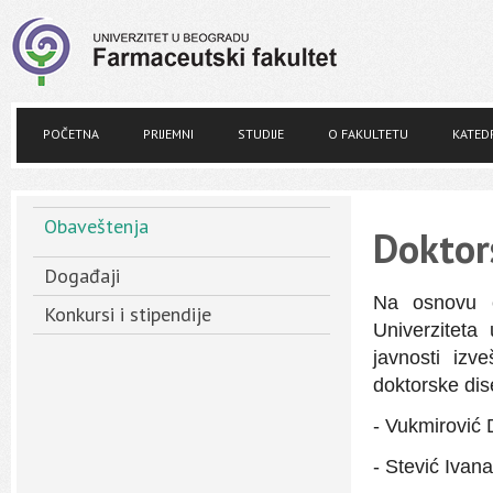
POČETNA
PRIJEMNI
STUDIJE
O FAKULTETU
KATED
Obaveštenja
Doktors
Događaji
Na osnovu č
Konkursi i stipendije
Univerziteta
javnosti izv
doktorske dis
- Vukmirović
- Stević Ivana